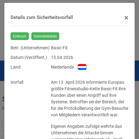
×
Details zum Sicherheitsvorfall
Einbruch
Datendiebstahl
Betr. (
Unternehmen
)
Basic-Fit
Datum (Veröffent.)
15.04.2026
Land
Niederlande
Vorfall
Am 13. April 2026 informierte Europas 
größte Fitnesstudio-Kette Basic-Fit ihre 
Kunden über einen Angriff auf ihre 
Sicherheitsvorfälle
Systeme. Betroffen sei der Bereich, der 
Datenpannen, Cyber-Angriffe und Schwachstellen
für die Protokollierung der Gym-Besuche 
von Mitgliedern verantwortlich war.
Eigenen Angaben zufolge wehrte das 
Unternehmen die Attacke binnen 